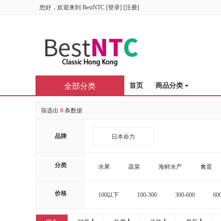
您好，欢迎来到
BestNTC
[
登录
] [
注册
]
全部分类
首页
商品分类
筛选出
0
条数据
品牌
日本命力
分类
水果
蔬菜
海鲜水产
禽蛋
价格
100以下
100-300
300-600
60
16000-20000
20000以上