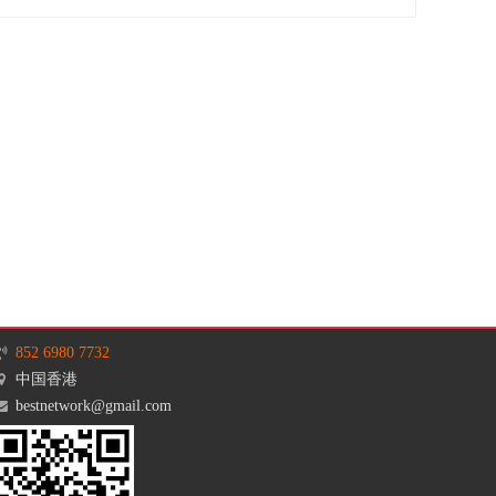
852 6980 7732
中国香港
bestnetwork@gmail.com