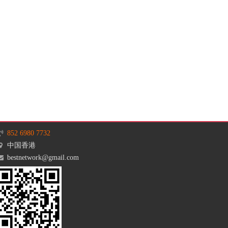
852 6980 7732
中国香港
bestnetwork@gmail.com