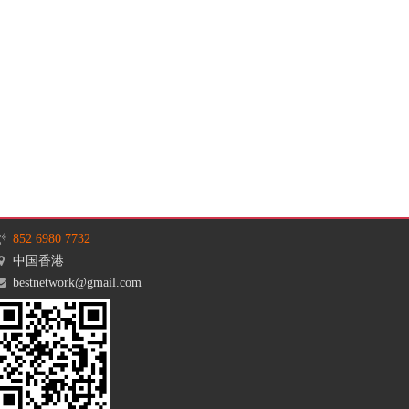
852 6980 7732
中国香港
bestnetwork@gmail.com