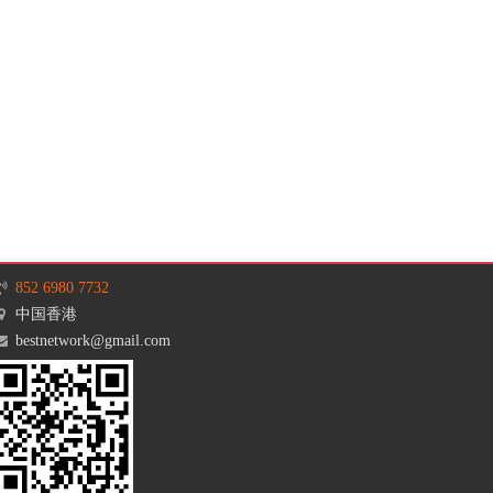
852 6980 7732
中国香港
bestnetwork@gmail.com