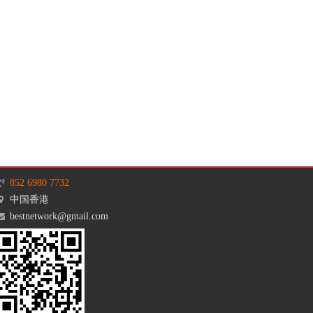
852 6980 7732
中国香港
bestnetwork@gmail.com