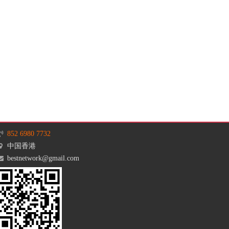
852 6980 7732
中国香港
bestnetwork@gmail.com