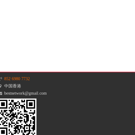
852 6980 7732
中国香港
bestnetwork@gmail.com